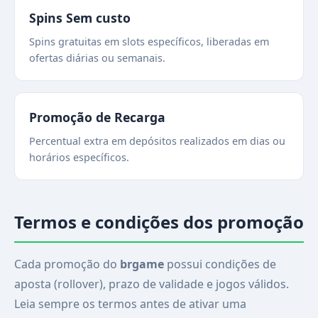
Spins Sem custo
Spins gratuitas em slots específicos, liberadas em
ofertas diárias ou semanais.
Promoção de Recarga
Percentual extra em depósitos realizados em dias ou
horários específicos.
Termos e condições dos promoção
Cada promoção do
brgame
possui condições de
aposta (rollover), prazo de validade e jogos válidos.
Leia sempre os termos antes de ativar uma