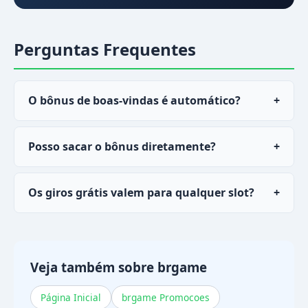
Perguntas Frequentes
O bônus de boas-vindas é automático?
+
Depende da promoção. Alguns promoção são
Posso sacar o bônus diretamente?
+
creditados automaticamente após o primeiro
depósito, outros precisam ser ativados na área
Não. É necessário cumprir o requisito de aposta
de ofertas.
Os giros grátis valem para qualquer slot?
+
(rollover) antes de modificar o promoção em
saldo sacável.
Não, os spins sem custo são válidos apenas
para os slots indicados na promoção.
Veja também sobre brgame
Página Inicial
brgame Promocoes