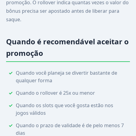
promoção. O rollover indica quantas vezes o valor do
bônus precisa ser apostado antes de liberar para
saque.
Quando é recomendável aceitar o
promoção
Quando você planeja se divertir bastante de
qualquer forma
Quando o rollover é 25x ou menor
Quando os slots que você gosta estão nos
jogos válidos
Quando o prazo de validade é de pelo menos 7
dias