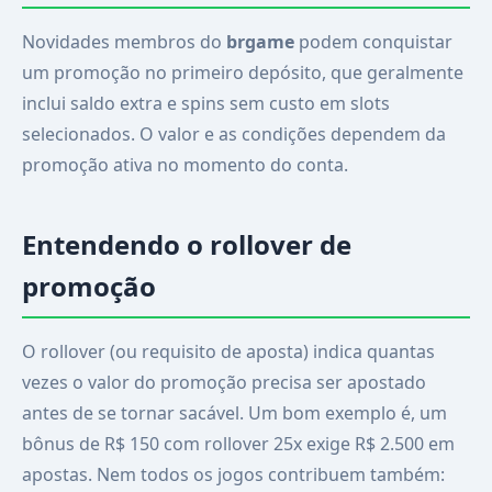
Novidades membros do
brgame
podem conquistar
um promoção no primeiro depósito, que geralmente
inclui saldo extra e spins sem custo em slots
selecionados. O valor e as condições dependem da
promoção ativa no momento do conta.
Entendendo o rollover de
promoção
O rollover (ou requisito de aposta) indica quantas
vezes o valor do promoção precisa ser apostado
antes de se tornar sacável. Um bom exemplo é, um
bônus de R$ 150 com rollover 25x exige R$ 2.500 em
apostas. Nem todos os jogos contribuem também: