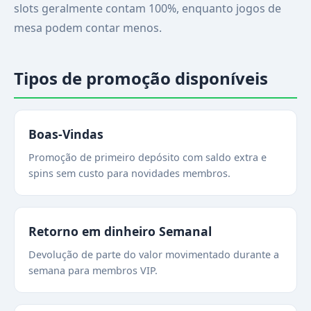
slots geralmente contam 100%, enquanto jogos de
mesa podem contar menos.
Tipos de promoção disponíveis
Boas-Vindas
Promoção de primeiro depósito com saldo extra e
spins sem custo para novidades membros.
Retorno em dinheiro Semanal
Devolução de parte do valor movimentado durante a
semana para membros VIP.