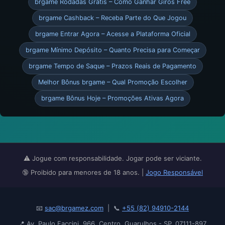
brgame Rodadas Grátis – Como Ganhar Giros Free
brgame Cashback – Receba Parte do Que Jogou
brgame Entrar Agora – Acesse a Plataforma Oficial
brgame Mínimo Depósito – Quanto Precisa para Começar
brgame Tempo de Saque – Prazos Reais de Pagamento
Melhor Bônus brgame – Qual Promoção Escolher
brgame Bônus Hoje – Promoções Ativas Agora
⚠️ Jogue com responsabilidade. Jogar pode ser viciante.
🔞 Proibido para menores de 18 anos. |
Jogo Responsável
📧
sac@brgamez.com
| 📞
+55 (82) 94910-2144
📍 Av. Paulo Faccini, 966, Centro, Guarulhos - SP, 07111-897,