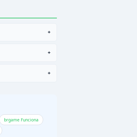
+
+
tro. Tenha em mãos
+
cesso.
brgame Funciona