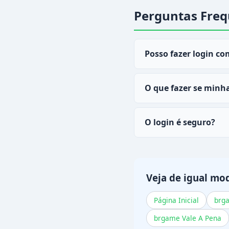
Perguntas Freq
Posso fazer login co
Sim, o
brgame
permit
O que fazer se minh
Entre em contato com 
O login é seguro?
seu email e CPF de reg
Sim, o
brgame
utiliza
Veja de igual mo
Página Inicial
brg
brgame Vale A Pena