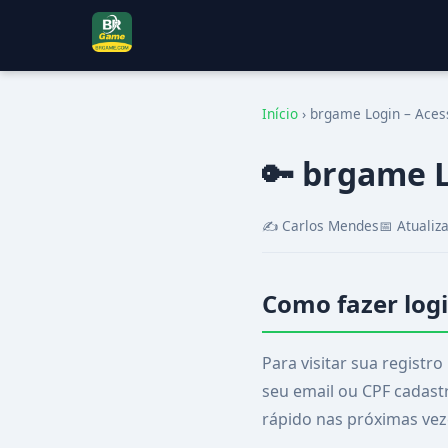
Início
›
brgame Login – Aces
🔑 brgame 
✍️ Carlos Mendes
📅 Atuali
Como fazer log
Para visitar sua registr
seu email ou CPF cadast
rápido nas próximas vez