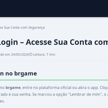
se Sua Conta com Segurança
Login – Acesse Sua Conta co
zado em 24/05/2026
⏱️ Leitura: 7 min
in no brgame
o no
brgame
, entre no plataforma oficial ou abra o app. Cliqu
rado e sua senha. Se marcou a opção "Lembrar de mim", o 
es.