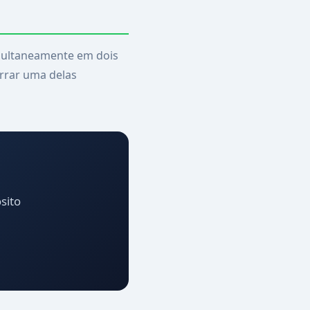
imultaneamente em dois
errar uma delas
sito