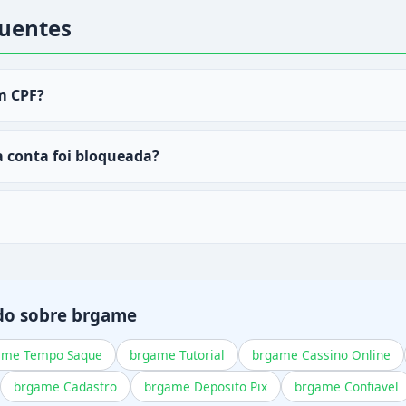
uentes
m CPF?
e login tanto com email quanto com CPF cadastrado.
a conta foi bloqueada?
o assistência via chat ao vivo para desbloquear sua regis
istro.
 criptografia SSL de 256 bits para proteger seus dados de a
do sobre brgame
ame Tempo Saque
brgame Tutorial
brgame Cassino Online
brgame Cadastro
brgame Deposito Pix
brgame Confiavel