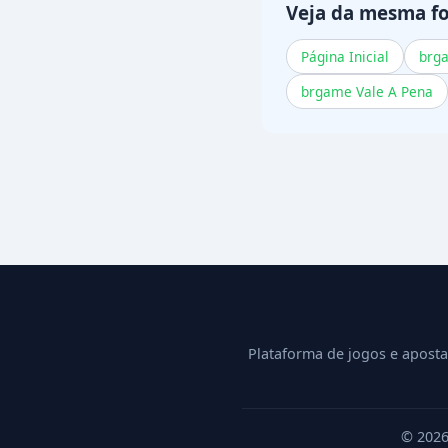
Veja da mesma f
Página Inicial
brg
brgame Vale A Pena
Plataforma de jogos e aposta
© 202