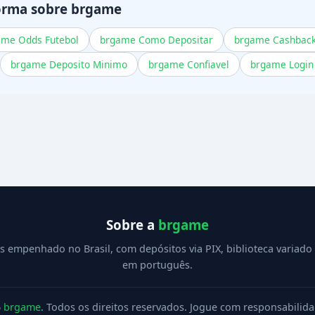
orma sobre brgame
ame Odds Futebol
brgame Como Depositar
brgame Cashbac
brgame Deposito Minimo
brgame Confiavel
brgame Login
Sobre a
brgame
s empenhado no Brasil, com depósitos via PIX, biblioteca variado 
em português.
6
brgame
. Todos os direitos reservados. Jogue com responsabilida