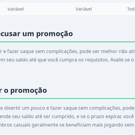
Variável
Variável
Tod
recusar um promoção
ar e fazer saque sem complicações, pode ser melhor não a
em seu saldo até que você cumpra os requisitos. Avalie se
r o promoção
se divertir um pouco e fazer saque sem complicações, pode
nde seu saldo até ser cumprido, e se o prazo expirar, você
bros casuais geralmente se beneficiam mais jogando sem