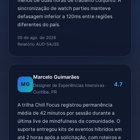
menos de duas horas de trabalho conjunto. A
sincronização de watch parties manteve
defasagem inferior a 120ms entre regiões
diferentes do país.
05 de ago. de 2026
Relatório AUD-S4J3S
Marcelo Guimarães
4.7
MG
Designer de Experiências Imersivas ·
Curitiba, PR
A trilha Chill Focus registrou permanência
média de 42 minutos por sessão durante a
última live de mindfulness da comunidade. O
suporte entregou kits de eventos híbridos em
até 2 horas após a solicitação, com roteiros e