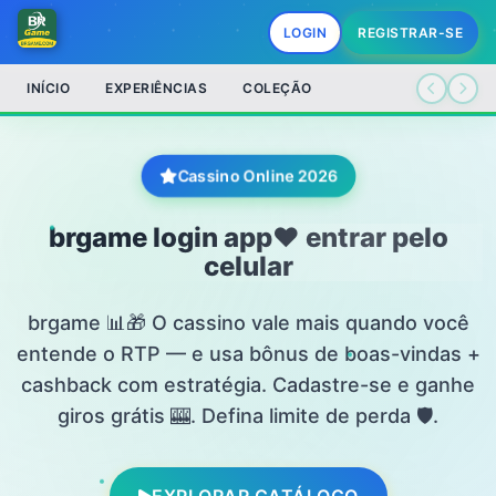
LOGIN
REGISTRAR-SE
INÍCIO
EXPERIÊNCIAS
COLEÇÃO
Cassino Online 2026
brgame login app❤️ entrar pelo
celular
brgame 📊🎁 O cassino vale mais quando você
entende o RTP — e usa bônus de boas-vindas +
cashback com estratégia. Cadastre-se e ganhe
giros grátis 🎰. Defina limite de perda 🛡️.