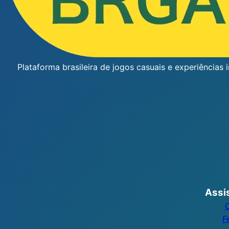
Plataforma brasileira de jogos casuais e experiências 
Assi
C
F