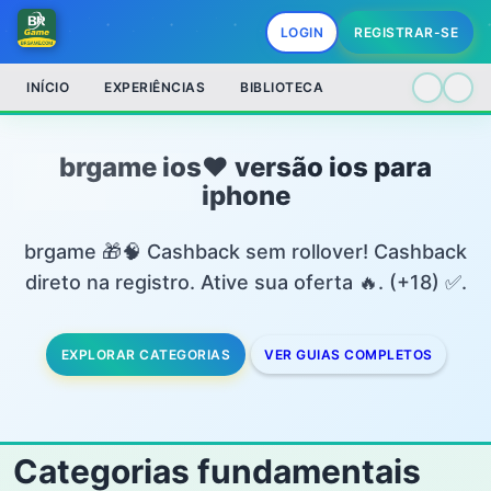
LOGIN
REGISTRAR-SE
INÍCIO
EXPERIÊNCIAS
BIBLIOTECA
brgame ios❤️ versão ios para
iphone
brgame 🎁🧠 Cashback sem rollover! Cashback
direto na registro. Ative sua oferta 🔥. (+18) ✅.
EXPLORAR CATEGORIAS
VER GUIAS COMPLETOS
Categorias fundamentais