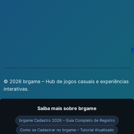
F
© 2026 brgame – Hub de jogos casuais e experiências
interativas.
Saiba mais sobre brgame
brgame Cadastro 2026 – Guia Completo de Registro
Como se Cadastrar no brgame – Tutorial Atualizado