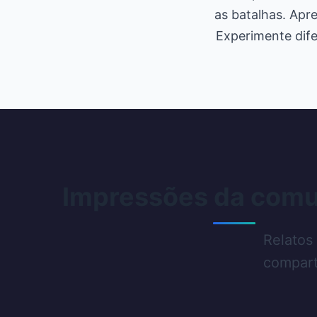
as batalhas. Apr
Experimente dife
Impressões da com
Relatos
compart