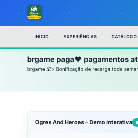
INÍCIO
EXPERIÊNCIAS
CATÁLOGO
Início
Ogres And Heroes
brgame paga❤️ pagamentos at
brgame 🎁⚡ Bonificação de recarga toda semana
Ogres And Heroes – Demo interativa